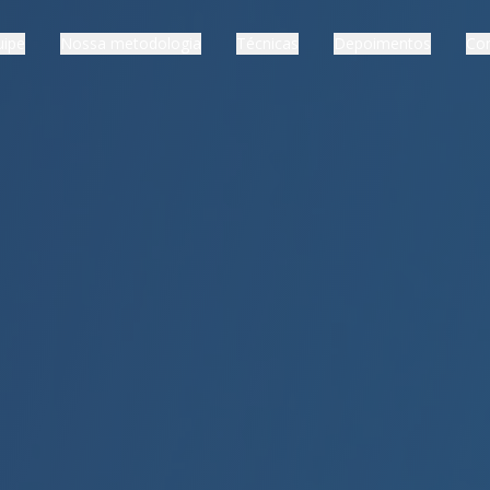
uipe
Nossa metodologia
Técnicas
Depoimentos
Co