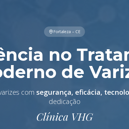
Fortaleza – CE
ência no Trat
derno de Vari
 varizes com
segurança, eficácia, tecnol
dedicação
Clínica VHG