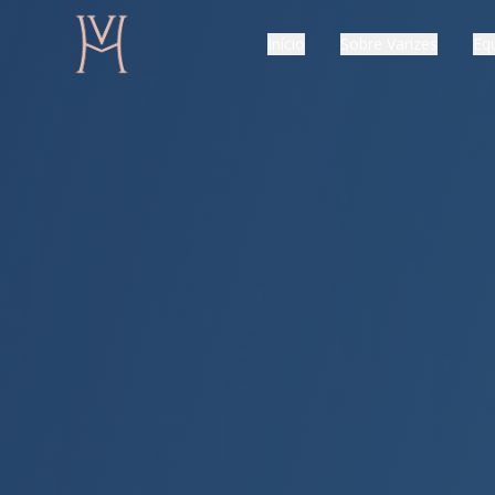
Início
Sobre Varizes
Eq