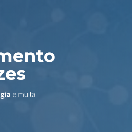
amento
zes
ogia
e muita