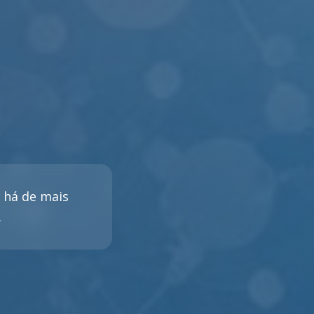
e há de mais
.